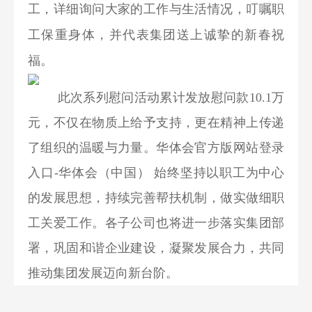
工，详细询问大家的工作与生活情况，叮嘱职
工保重身体，并代表集团送上诚挚的新春祝
福。
此次系列慰问活动累计发放慰问款10.1万
元，不仅在物质上给予支持，更在精神上传递
了组织的温暖与力量。华体会官方版网站登录
入口-华体会（中国） 始终坚持以职工为中心
的发展思想，持续完善帮扶机制，做实做细职
工关爱工作。各子公司也将进一步落实集团部
署，巩固和谐企业建设，凝聚发展合力，共同
推动集团发展迈向新台阶。