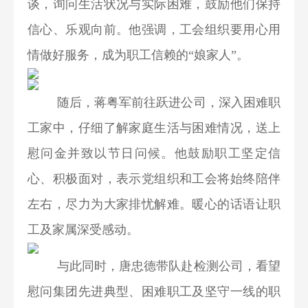
谈，询问生活状况与实际困难，鼓励他们保持
信心、乐观向前。他强调，工会组织要用心用
情做好服务，成为职工信赖的“娘家人”。
随后，蒋粤军前往跃进公司，深入困难职
工家中，仔细了解家庭生活与困难情况，送上
慰问金并致以节日问候。他鼓励职工坚定信
心、积极面对，表示党组织和工会将始终陪伴
左右，尽力为大家排忧解难。暖心的话语让职
工及家属深受感动。
与此同时，唐忠德带队赴检测公司，看望
慰问集团先进典型、困难职工及坚守一线的职