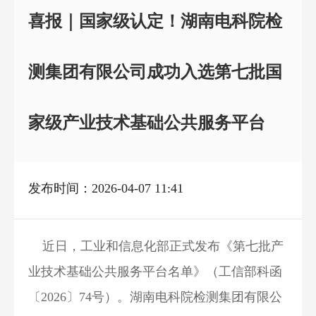
喜报｜国家级认定！湖南电科院检
测集团有限公司成功入选第七批国
家级产业技术基础公共服务平台
发布时间：2026-04-07 11:41
近日，工业和信息化部正式发布《第七批产
业技术基础公共服务平台名单》（工信部科函
〔2026〕74号）。湖南电科院检测集团有限公